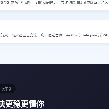
/5G 或 Wi-Fi 网络。如仍有问题，可尝试切换清晰度或联系平台
、马来语三语交流。您可通过官网 Live Chat、Telegram 或 Wh
+ 次下载
 更快更稳更懂你