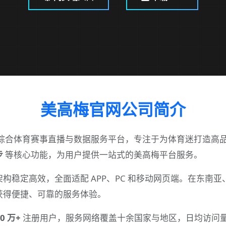
美高梅官网公司简介
综合体育赛事直播与数据服务平台，专注于为体育迷打造高
步
等核心功能，为用户提供一站式的美高梅平台服务。
构稳定高效，全面适配 APP、PC 和移动网页端。在东南
获得便捷、可靠的服务体验。
00 万+
注册用户，服务网络覆盖十余国家与地区，日均访问