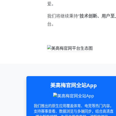
爱。
我们将继续秉持“
技术创新、用户至
台。
美高梅官网全站App
我们推出的原生应用覆盖体育、电竞等热门内容，
支持赛事查看、数据浏览与多端同步，结合高清直