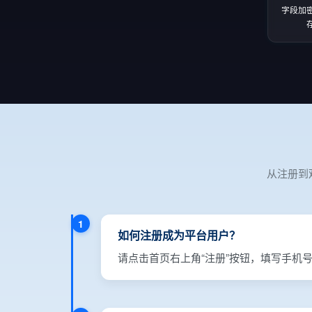
字段加
从注册到
1
如何注册成为平台用户？
请点击首页右上角“注册”按钮，填写手机