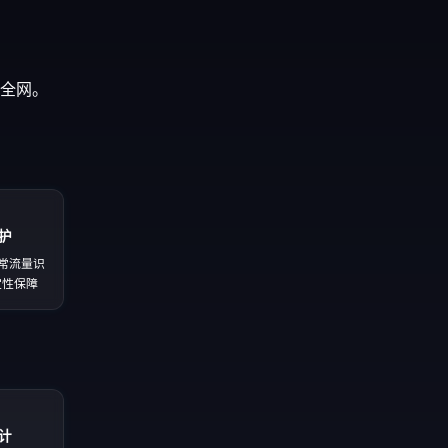
全网。
护
异常流量识
定性保障
计