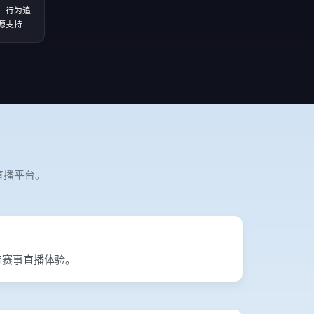
、行为追
源支持
直播平台。
育赛事直播体验。