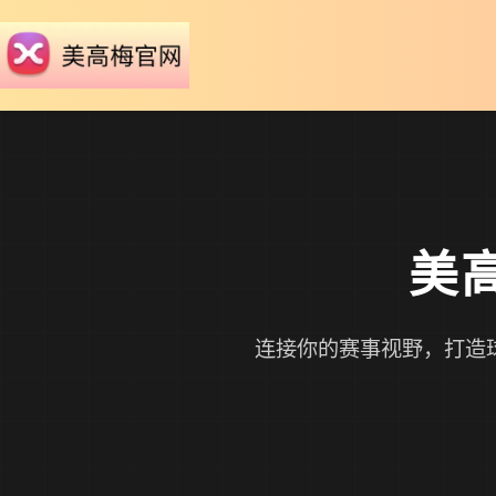
美
连接你的赛事视野，打造