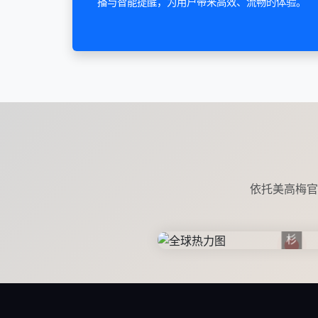
播与智能提醒，为用户带来高效、流畅的体验。
依托美高梅官
洛
杉
矶